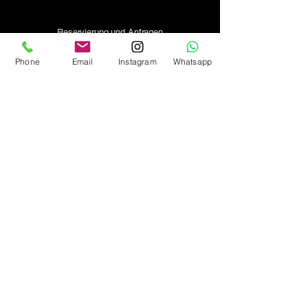
Reservierung und Anfragen
zu Partys und Privatveranstaltungen
+49 (089) 349887
Phone
Email
Instagram
Whatsapp
info@alte-galerie.de
Kaulbachstraße 75, 80802 München,
Deutschland
Alte Galerie Event GmbH
Lochhamer Str.11
82166 Gräfelfing
Das Unternehmen wird beim Amtsgericht
80333 München unter der Handelsregister-
Nummer HRB 259495 geführt
Geschäftsführer: Tomislav Klanfar
info@ag-event-gmbh.de