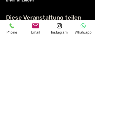
Mehr anzeigen
Diese Veranstaltung teilen
Phone
Email
Instagram
Whatsapp
Reservierung und Anfragen
zu Partys und Privatveranstaltungen
+49 (089) 349887
info@alte-galerie.de
Kaulbachstraße 75, 80802 München,
Deutschland