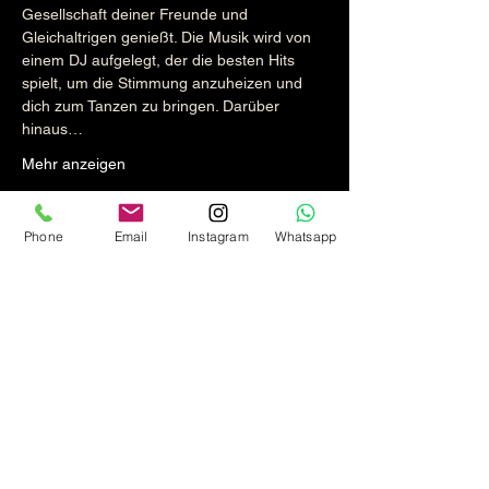
Gesellschaft deiner Freunde und 
Gleichaltrigen genießt. Die Musik wird von 
einem DJ aufgelegt, der die besten Hits 
spielt, um die Stimmung anzuheizen und 
dich zum Tanzen zu bringen. Darüber 
hinaus…
Mehr anzeigen
Diese Veranstaltung teilen
Phone
Email
Instagram
Whatsapp
Reservierung und Anfragen
zu Partys und Privatveranstaltungen
+49 (089) 349887